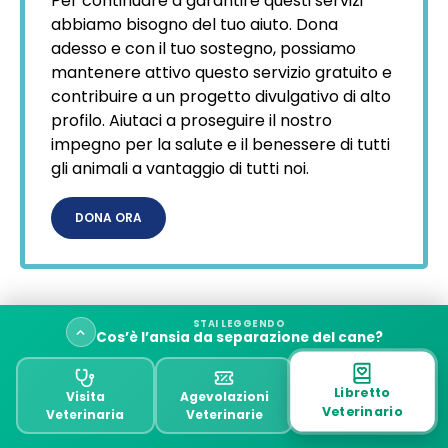
Per continuare a garantire questi servizi
abbiamo bisogno del tuo aiuto. Dona
adesso e con il tuo sostegno, possiamo
mantenere attivo questo servizio gratuito e
contribuire a un progetto divulgativo di alto
profilo. Aiutaci a proseguire il nostro
impegno per la salute e il benessere di tutti
gli animali a vantaggio di tutti noi.
DONA ORA
STAI LEGGENDO
Cos’è l’ansia da separazione del cane?
Related Posts
Come abituare il cane cucciolo o adulto a stare da
Libretto
Visita
Agevolazioni
solo
Veterinario
Veterinaria
Veterinarie
Il cane non vuole stare da solo