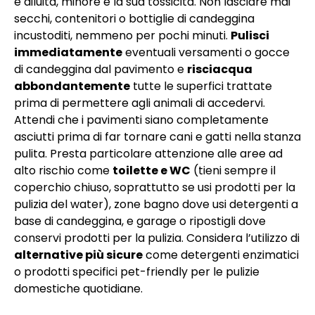
è diluita, minore è la sua tossicità. Non lasciare mai
secchi, contenitori o bottiglie di candeggina
incustoditi, nemmeno per pochi minuti.
Pulisci
immediatamente
eventuali versamenti o gocce
di candeggina dal pavimento e
risciacqua
abbondantemente
tutte le superfici trattate
prima di permettere agli animali di accedervi.
Attendi che i pavimenti siano completamente
asciutti prima di far tornare cani e gatti nella stanza
pulita. Presta particolare attenzione alle aree ad
alto rischio come
toilette e WC
(tieni sempre il
coperchio chiuso, soprattutto se usi prodotti per la
pulizia del water), zone bagno dove usi detergenti a
base di candeggina, e garage o ripostigli dove
conservi prodotti per la pulizia. Considera l’utilizzo di
alternative più sicure
come detergenti enzimatici
o prodotti specifici pet-friendly per le pulizie
domestiche quotidiane.