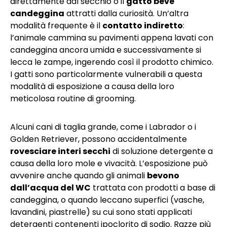
direttamente dal secchio o il
gatto beve
candeggina
attratti dalla curiosità. Un’altra
modalità frequente è il
contatto indiretto
:
l’animale cammina su pavimenti appena lavati con
candeggina ancora umida e successivamente si
lecca le zampe, ingerendo così il prodotto chimico.
I gatti sono particolarmente vulnerabili a questa
modalità di esposizione a causa della loro
meticolosa routine di grooming.
Alcuni cani di taglia grande, come i Labrador o i
Golden Retriever, possono accidentalmente
rovesciare interi secchi
di soluzione detergente a
causa della loro mole e vivacità. L’esposizione può
avvenire anche quando gli animali
bevono
dall’acqua del WC
trattata con prodotti a base di
candeggina, o quando leccano superfici (vasche,
lavandini, piastrelle) su cui sono stati applicati
detergenti contenenti ipoclorito di sodio. Razze più