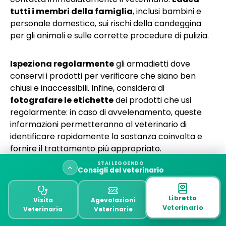
tutti i membri della famiglia
, inclusi bambini e
personale domestico, sui rischi della candeggina
per gli animali e sulle corrette procedure di pulizia.
Ispeziona regolarmente
gli armadietti dove
conservi i prodotti per verificare che siano ben
chiusi e inaccessibili. Infine, considera di
fotografare le etichette
dei prodotti che usi
regolarmente: in caso di avvelenamento, queste
informazioni permetteranno al veterinario di
identificare rapidamente la sostanza coinvolta e
fornire il trattamento più appropriato.
STAI LEGGENDO
Consigli del veterinario
Emergenza
Pronto Soccorso
Avvelenamento da candeggina
Libretto
Visita
Agevolazioni
Veterinario
Veterinaria
Veterinarie
Sintomi dell’avvelenamento e intossicazione da
candeggina