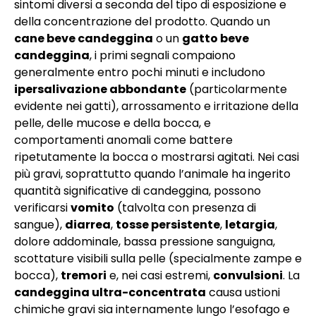
sintomi diversi a seconda del tipo di esposizione e
della concentrazione del prodotto. Quando un
cane beve candeggina
o un
gatto beve
candeggina
, i primi segnali compaiono
generalmente entro pochi minuti e includono
ipersalivazione abbondante
(particolarmente
evidente nei gatti), arrossamento e irritazione della
pelle, delle mucose e della bocca, e
comportamenti anomali come battere
ripetutamente la bocca o mostrarsi agitati. Nei casi
più gravi, soprattutto quando l’animale ha ingerito
quantità significative di candeggina, possono
verificarsi
vomito
(talvolta con presenza di
sangue),
diarrea
,
tosse persistente
,
letargia
,
dolore addominale, bassa pressione sanguigna,
scottature visibili sulla pelle (specialmente zampe e
bocca),
tremori
e, nei casi estremi,
convulsioni
. La
candeggina ultra-concentrata
causa ustioni
chimiche gravi sia internamente lungo l’esofago e