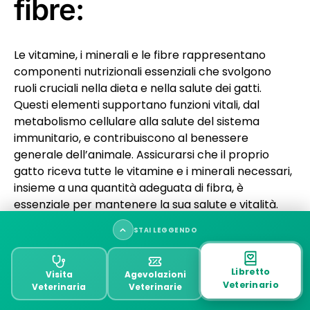
fibre:
Le vitamine, i minerali e le fibre rappresentano
componenti nutrizionali essenziali che svolgono
ruoli cruciali nella dieta e nella salute dei gatti.
Questi elementi supportano funzioni vitali, dal
metabolismo cellulare alla salute del sistema
immunitario, e contribuiscono al benessere
generale dell’animale. Assicurarsi che il proprio
gatto riceva tutte le vitamine e i minerali necessari,
insieme a una quantità adeguata di fibra, è
essenziale per mantenere la sua salute e vitalità.
Una dieta ben bilanciata, insieme a controlli
STAI LEGGENDO
veterinari regolari, può aiutare a garantire che il
vostro gatto goda di una lunga e sana vita.
Proteine: perché sono importanti nei gatti
Libretto
Visita
Agevolazioni
Veterinario
Veterinaria
Veterinarie
Carboidrati: ruolo e impatti nell’alimentazione