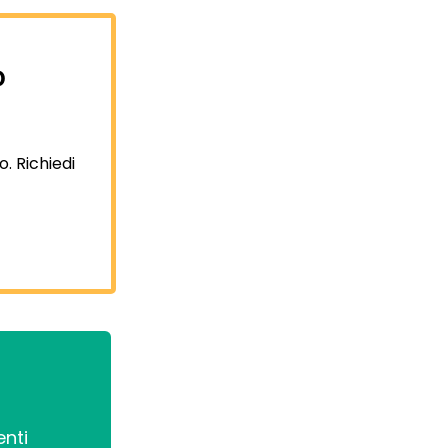
o
o. Richiedi
enti