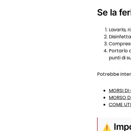
Se la fer
Lavarla, ri
Disinfett
Compresse
Portarlo 
punti di s
Potrebbe inte
MORSI DI
MORSO D
COME UTI
Impo