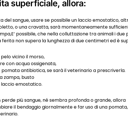
ita superficiale, allora:
a del sangue, usare se possibile un laccio emostatico, alt
oletto, o una cravatta, sarà momentaneamente sufficien
mpa,E’ possibile, che nella colluttazione tra animali i due
 ferita non supera la lunghezza di due centimetri ed è sup
l pelo vicino il morso,
are con acqua ossigenata,
pomata antibiotica, se sarà il veterinario a prescriverla.
la zampa, busto
l laccio emostatico.
on perde più sangue, né sembra profonda o grande, allora
iare il bendaggio giornalmente e far uso di una pomata, 
erinario.