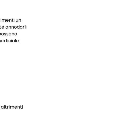
rimenti un
te annodarli
 possano
erficiale:
altrimenti