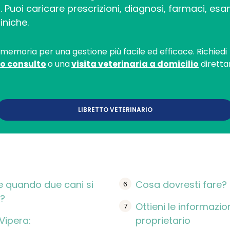
. Puoi caricare prescrizioni, diagnosi, farmaci, esam
iniche.
omemoria per una gestione più facile ed efficace. Richiedi
o consulto
o una
visita veterinaria a domicilio
diretta
LIBRETTO VETERINARIO
e quando due cani si
Cosa dovresti fare?
?
Ottieni le informazio
Vipera:
proprietario