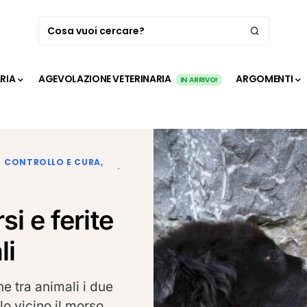
ARIA
AGEVOLAZIONE VETERINARIA
ARGOMENTI
IN ARRIVO!
CONTROLLO E CURA
i e ferite
li
ne tra animali i due
o vicino il morso,