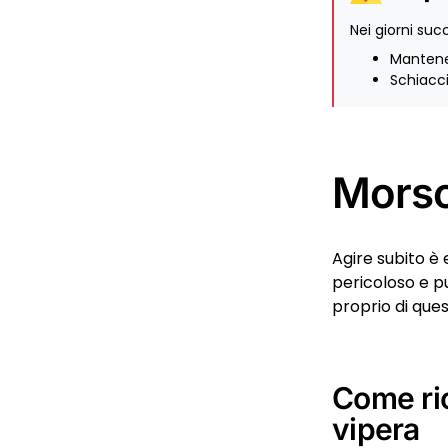
Nei giorni suc
Mantene
Schiacci
Morso
Agire subito è 
pericoloso e p
proprio di que
Come ric
vipera