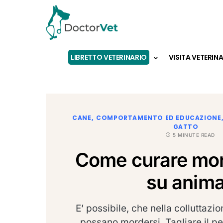
LIBRETTO VETERINARIO
VISITA VETERIN
CANE
COMPORTAMENTO ED EDUCAZIONE
GATTO
5 MINUTE READ
Come curare mors
su anima
E’ possibile, che nella colluttazio
possano mordersi. Tagliare il pel