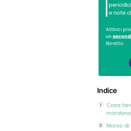
periodici
e note cl
Attiva i pr
un
second
libretto.
Indice
Cosa far
mordono
Morso di 