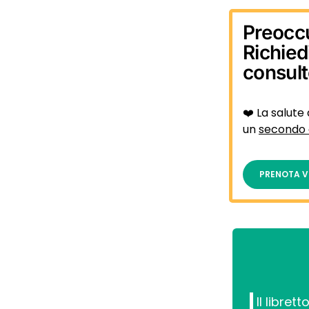
Preocc
Richied
consul
❤️ La salute 
un
secondo 
PRENOTA V
Il libret