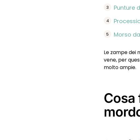
Punture d
Processi
Morso da
Le zampe dei no
vene, per quest
molto ampie.
Cosa 
mord