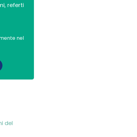
i, referti
mente nel
ni del