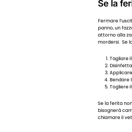
Se la fer
Fermare l’uscit
panno, un fazz
attorno alla za
mordersi. Se la
Tagliare i
Disinfett
Applicare 
Bendare 
Togliere i
Se la ferita n
bisognerà camb
chiamare il vet