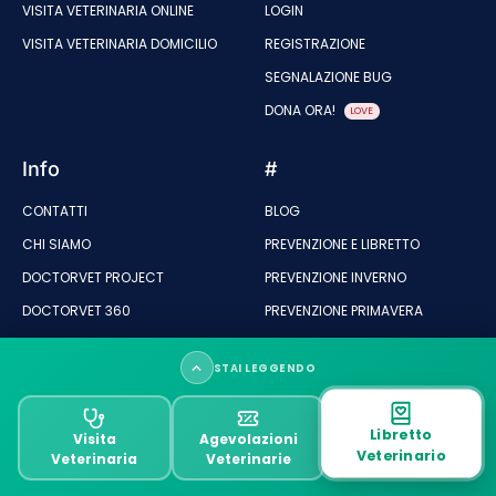
VISITA VETERINARIA ONLINE
LOGIN
VISITA VETERINARIA DOMICILIO
REGISTRAZIONE
SEGNALAZIONE BUG
DONA ORA!
LOVE
Info
#
CONTATTI
BLOG
CHI SIAMO
PREVENZIONE E LIBRETTO
DOCTORVET PROJECT
PREVENZIONE INVERNO
DOCTORVET 360
PREVENZIONE PRIMAVERA
MAPPA DEL SITO
PREVENZIONE ESTATE
STAI LEGGENDO
COOKIE POLICY
PREVENZIONE AUTUNNO
POLICY PRIVACY
CUCCIOLO
L’oraziolo nel cane
Libretto
Visita
Agevolazioni
TRATTAMENTO DATI PERSONALI
ADULTO
Veterinario
Veterinaria
Veterinarie
Cos’è l’orzaiolo
ANZIANO