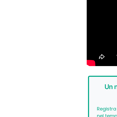
Un n
Registra
nel temp