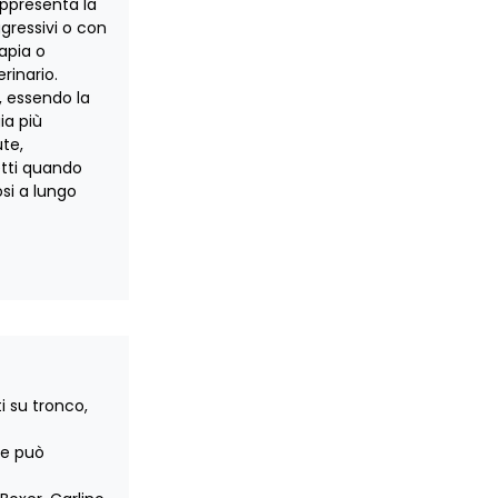
appresenta la
ggressivi o con
apia o
rinario.
, essendo la
ia più
ute,
etti quando
si a lungo
i su tronco,
ne può