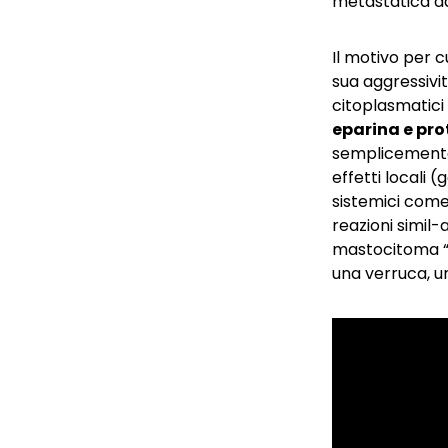
metastatica d
Il motivo per c
sua aggressivit
citoplasmatic
eparina e pro
semplicemente 
effetti locali 
sistemici come
reazioni simil-
mastocitoma “il
una verruca, u