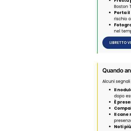
Presta 
Boston T
Porta il
rischio
Fotogr
nel tem
LIBRETTO V
Quando and
Alcuni segnali
Il nodu
dopo es
È prese
Compai
Il cane
presenza
Noti p