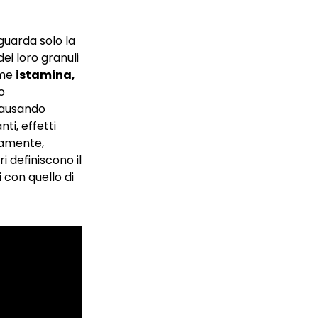
guarda solo la
ei loro granuli
ome
istamina,
o
causando
ti, effetti
ramente,
i definiscono il
 con quello di