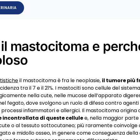
ERINARIA
 il mastocitoma e perch
oloso
tistiche
il mastocitoma è fra le neoplasie,
il tumore più 
idenza tra il 7 e il 21%. I mastociti sono cellule del siste
logicamente nella cute, nelle mucose dell’apparato digere
nel fegato, dove svolgono un ruolo di difesa contro agenti
processi infiammatori e allergici. Il mastocitoma origina 
e incontrollata di queste cellule
e, nella maggior parte 
 cute o al tessuto sottocutaneo; più raramente coinvolge o
gato e midollo osseo, in genere come conseguenza della 