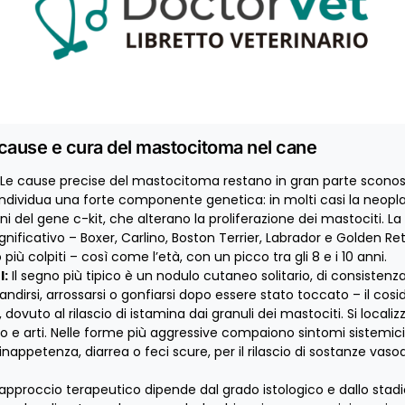
 cause e cura del mastocitoma nel cane
Le cause precise del mastocitoma restano in gran parte sconos
individua una forte componente genetica: in molti casi la neopla
i del gene c-kit, che alterano la proliferazione dei mastociti.
La
nificativo – Boxer, Carlino, Boston Terrier, Labrador e Golden Ret
 più colpiti – così come l’età, con un picco tra gli 8 e i 10 anni.
I:
Il segno più tipico è un nodulo cutaneo solitario, di consistenza
andirsi, arrossarsi o gonfiarsi dopo essere stato toccato – il cos
r, dovuto al rilascio di istamina dai granuli dei mastociti. Si locali
o e arti. Nelle forme più aggressive compaiono sintomi sistemi
inappetenza, diarrea o feci scure, per il rilascio di sostanze vaso
L’approccio terapeutico dipende dal grado istologico e dallo stad