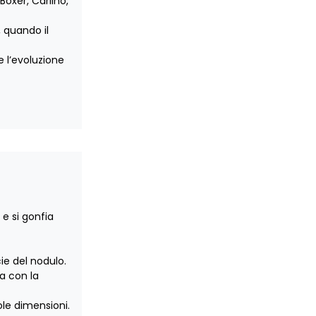
Boxer, Carlino,
, quando il
 l’evoluzione
 e si gonfia
ie del nodulo.
a con la
ole dimensioni.