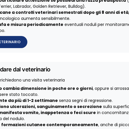
particolare attenzione se possiedi una razza predisposta
(
errier, Labrador, Golden Retriever, Bulldog).
 cane a controlli veterinari semestrali dopo gli 8 anni di età
 oncologico aumenta sensibilmente.
afa e misura periodicamente
eventuali noduli per monitorarne
po.
ETERINARIO
are dal veterinario
 richiedono una visita veterinaria
lo cambia dimensione in poche ore o giorni
, oppure si arrossa
sere stato toccato.
nte da più di 1-2 settimane
senza segni di regressione.
ono ulcerazioni, sanguinamento o secrezione
sulla superfic
 manifesta vomito, inappetenza o feci scure
in concomitanz
 del nodulo.
iù formazioni cutanee contemporaneamente
, anche di picc