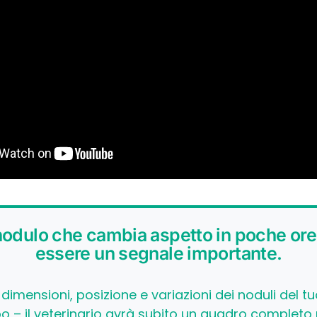
odulo che cambia aspetto in poche or
essere un segnale importante.
 dimensioni, posizione e variazioni dei noduli del t
o – il veterinario avrà subito un quadro completo