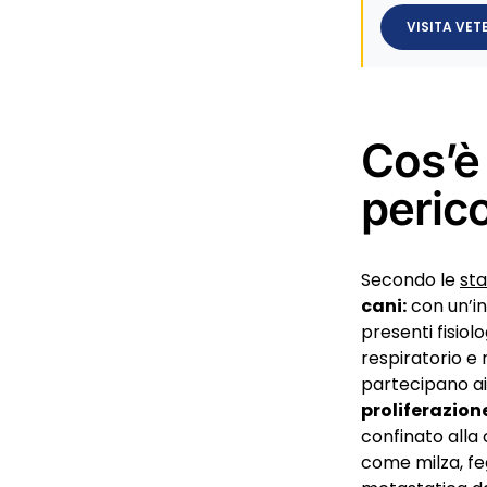
VISITA VET
Cos’è
peric
Secondo le
sta
cani:
con un’inc
presenti fisio
respiratorio e 
partecipano ai 
proliferazion
confinato alla
come milza, fe