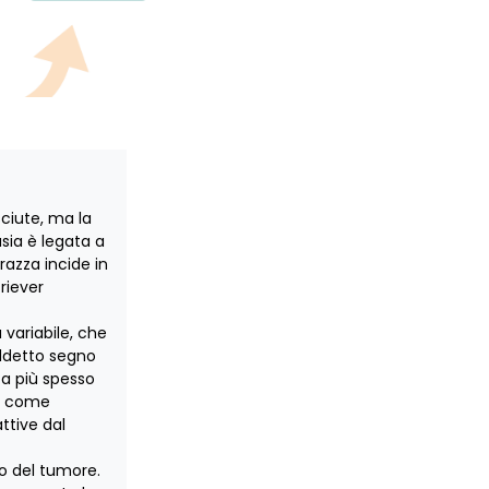
ciute, ma la
sia è legata a
 razza
incide in
riever
 variabile, che
iddetto segno
zza più spesso
ci come
attive dal
io del tumore.