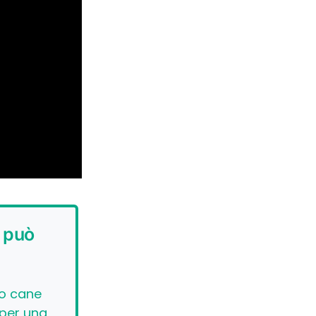
e può
uo cane
 per una