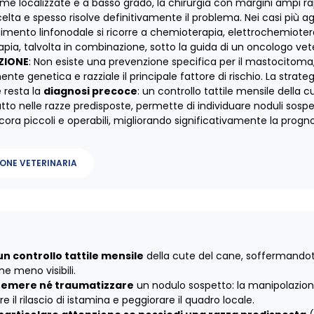
rme localizzate e a basso grado, la chirurgia con margini ampi r
elta e spesso risolve definitivamente il problema. Nei casi più a
imento linfonodale si ricorre a chemioterapia, elettrochemioter
apia, talvolta in combinazione, sotto la guida di un oncologo vete
ZIONE
: Non esiste una prevenzione specifica per il mastocitoma
te genetica e razziale il principale fattore di rischio. La strateg
 resta la
diagnosi precoce
: un controllo tattile mensile della c
tto nelle razze predisposte, permette di individuare noduli sosp
ora piccoli e operabili, migliorando significativamente la progno
.
ONE VETERINARIA
un controllo tattile mensile
della cute del cane, soffermandot
ne meno visibili.
remere né traumatizzare
un nodulo sospetto: la manipolazio
e il rilascio di istamina e peggiorare il quadro locale.