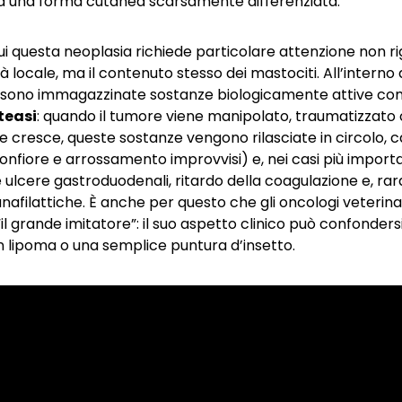
a una forma cutanea scarsamente differenziata.
ui questa neoplasia richiede particolare attenzione non ri
à locale, ma il contenuto stesso dei mastociti. All’interno d
i sono immagazzinate sostanze biologicamente attive c
teasi
: quando il tumore viene manipolato, traumatizzato 
cresce, queste sostanze vengono rilasciate in circolo, 
(gonfiore e arrossamento improvvisi) e, nei casi più importan
 ulcere gastroduodenali, ritardo della coagulazione e, ra
anafilattiche. È anche per questo che gli oncologi veterinar
 grande imitatore”: il suo aspetto clinico può confondersi
n lipoma o una semplice puntura d’insetto.