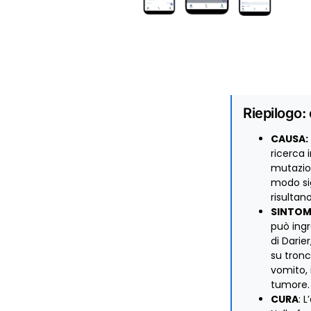
Riepilogo:
CAUSA:
ricerca 
mutazion
modo sig
risultano
SINTOM
può ingr
di Darie
su tronc
vomito, 
tumore.
CURA
: 