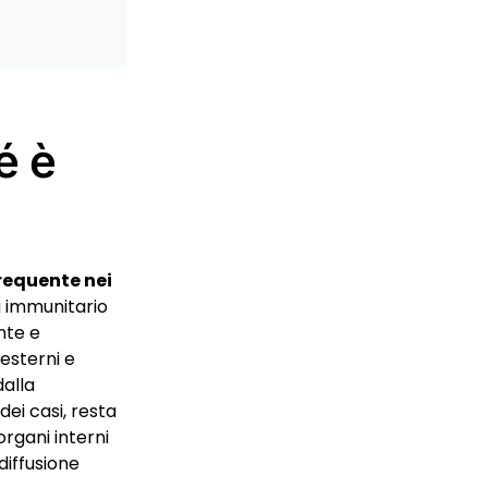
é è
frequente nei
ma immunitario
nte e
 esterni e
dalla
dei casi, resta
rgani interni
diffusione