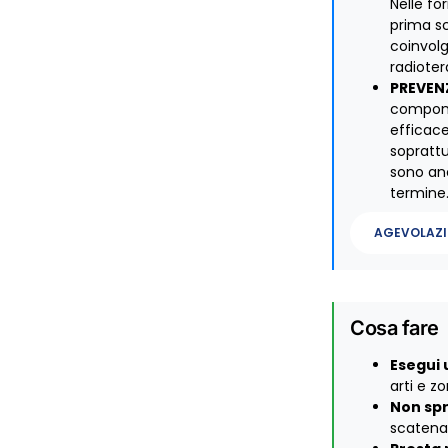
Nelle fo
prima sc
coinvolg
radioter
PREVEN
componen
efficace
soprattu
sono anc
termine
AGEVOLAZI
Cosa fare
Esegui 
arti e zo
Non sp
scatenar