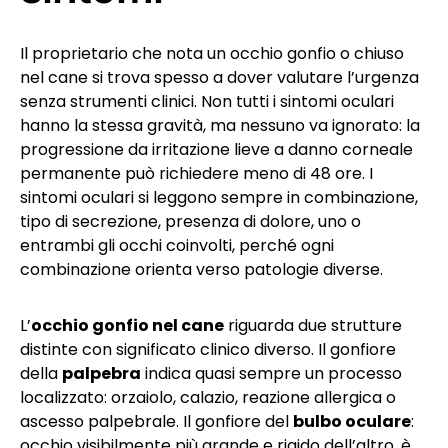
Il proprietario che nota un occhio gonfio o chiuso
nel cane si trova spesso a dover valutare l’urgenza
senza strumenti clinici. Non tutti i sintomi oculari
hanno la stessa gravità, ma nessuno va ignorato: la
progressione da irritazione lieve a danno corneale
permanente può richiedere meno di 48 ore. I
sintomi oculari si leggono sempre in combinazione,
tipo di secrezione, presenza di dolore, uno o
entrambi gli occhi coinvolti, perché ogni
combinazione orienta verso patologie diverse.
L’
occhio gonfio nel cane
riguarda due strutture
distinte con significato clinico diverso. Il gonfiore
della
palpebra
indica quasi sempre un processo
localizzato: orzaiolo, calazio, reazione allergica o
ascesso palpebrale. Il gonfiore del
bulbo oculare
:
occhio visibilmente più grande e rigido dell’altro, è