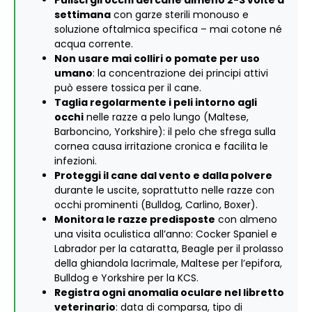
Pulisci gli occhi del cane almeno 2-3 volte a
settimana
con garze sterili monouso e
soluzione oftalmica specifica – mai cotone né
acqua corrente.
Non usare mai colliri o pomate per uso
umano
: la concentrazione dei principi attivi
può essere tossica per il cane.
Taglia regolarmente i peli intorno agli
occhi
nelle razze a pelo lungo (Maltese,
Barboncino, Yorkshire): il pelo che sfrega sulla
cornea causa irritazione cronica e facilita le
infezioni.
Proteggi il cane dal vento e dalla polvere
durante le uscite, soprattutto nelle razze con
occhi prominenti (Bulldog, Carlino, Boxer).
Monitora le razze predisposte
con almeno
una visita oculistica all’anno: Cocker Spaniel e
Labrador per la cataratta, Beagle per il prolasso
della ghiandola lacrimale, Maltese per l’epifora,
Bulldog e Yorkshire per la KCS.
Registra ogni anomalia oculare nel libretto
veterinario
: data di comparsa, tipo di