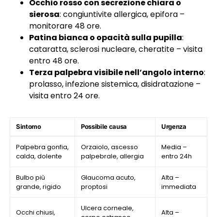
Occhio rosso con secrezione chiara o
sierosa
: congiuntivite allergica, epifora –
monitorare 48 ore.
Patina bianca o opacità sulla pupilla
:
cataratta, sclerosi nucleare, cheratite – visita
entro 48 ore.
Terza palpebra visibile nell’angolo interno
:
prolasso, infezione sistemica, disidratazione –
visita entro 24 ore.
Sintomo
Possibile causa
Urgenza
Palpebra gonfia,
Orzaiolo, ascesso
Media –
calda, dolente
palpebrale, allergia
entro 24h
Bulbo più
Glaucoma acuto,
Alta –
grande, rigido
proptosi
immediata
Ulcera corneale,
Occhi chiusi,
Alta –