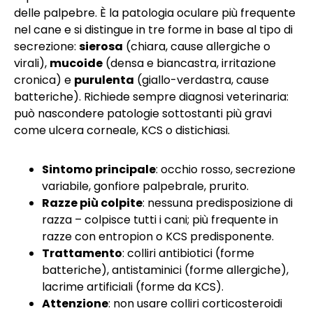
delle palpebre. È la patologia oculare più frequente
nel cane e si distingue in tre forme in base al tipo di
secrezione:
sierosa
(chiara, cause allergiche o
virali),
mucoide
(densa e biancastra, irritazione
cronica) e
purulenta
(giallo-verdastra, cause
batteriche). Richiede sempre diagnosi veterinaria:
può nascondere patologie sottostanti più gravi
come ulcera corneale, KCS o distichiasi.
Sintomo principale
: occhio rosso, secrezione
variabile, gonfiore palpebrale, prurito.
Razze più colpite
: nessuna predisposizione di
razza – colpisce tutti i cani; più frequente in
razze con entropion o KCS predisponente.
Trattamento
: colliri antibiotici (forme
batteriche), antistaminici (forme allergiche),
lacrime artificiali (forme da KCS).
Attenzione
: non usare colliri corticosteroidi