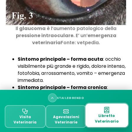
Il
glaucoma
è l’aumento patologico della
pressione intraoculare
. E’ un’
emergenza
veterinaria
Fonte: vetpedia.
Sintomo principale – forma acuta
: occhio
visibilmente più grande e rigido, dolore intenso,
fotofobia, arrossamento, vomito – emergenza
immediata.
Sintomo principale – forma cronica
:
aumento progressivo delle dimensioni del
STAI LEGGENDO
bulbo (buftalmo), riduzione visiva graduale,
assenza di dolore evidente.
Riepilogo: cause e le cure per le malattie dell’occhio
Razze più colpite (glaucoma primario)
:
Libretto
Visita
Agevolazioni
del cane
Veterinario
Husky Siberiano, Basset Hound, Cocker Spaniel
Veterinaria
Veterinarie
Americano, Shiba Inu, Chow Chow, Shar Pei.
Quando andare dal veterinario