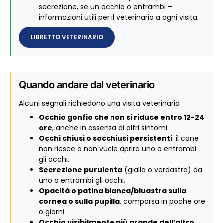
secrezione, se un occhio o entrambi –
informazioni utili per il veterinario a ogni visita.
LIBRETTO VETERINARIO
Quando andare dal veterinario
Alcuni segnali richiedono una visita veterinaria
Occhio gonfio che non si riduce entro 12-24
ore
, anche in assenza di altri sintomi.
Occhi chiusi o socchiusi persistenti
: il cane
non riesce o non vuole aprire uno o entrambi
gli occhi.
Secrezione purulenta
(gialla o verdastra) da
uno o entrambi gli occhi.
Opacità o patina bianca/bluastra sulla
cornea o sulla pupilla
, comparsa in poche ore
o giorni.
Occhio visibilmente più grande dell’altro
: