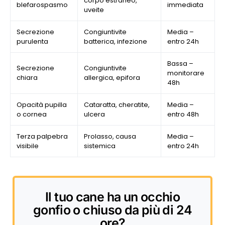
corpo estraneo,
blefarospasmo
immediata
uveite
Secrezione
Congiuntivite
Media –
purulenta
batterica, infezione
entro 24h
Bassa –
Secrezione
Congiuntivite
monitorare
chiara
allergica, epifora
48h
Opacità pupilla
Cataratta, cheratite,
Media –
o cornea
ulcera
entro 48h
Terza palpebra
Prolasso, causa
Media –
visibile
sistemica
entro 24h
Il tuo cane ha un occhio
gonfio o chiuso da più di 24
ore?