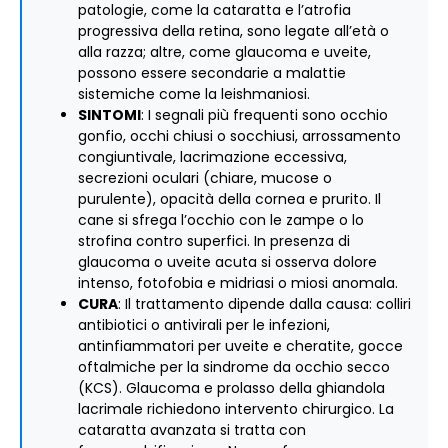
patologie, come la cataratta e l’atrofia
progressiva della retina, sono legate all’età o
alla razza; altre, come glaucoma e uveite,
possono essere secondarie a malattie
sistemiche come la leishmaniosi.
SINTOMI
: I segnali più frequenti sono occhio
gonfio, occhi chiusi o socchiusi, arrossamento
congiuntivale, lacrimazione eccessiva,
secrezioni oculari (chiare, mucose o
purulente), opacità della cornea e prurito. Il
cane si sfrega l’occhio con le zampe o lo
strofina contro superfici. In presenza di
glaucoma o uveite acuta si osserva dolore
intenso, fotofobia e midriasi o miosi anomala.
CURA
: Il trattamento dipende dalla causa: colliri
antibiotici o antivirali per le infezioni,
antinfiammatori per uveite e cheratite, gocce
oftalmiche per la sindrome da occhio secco
(KCS). Glaucoma e prolasso della ghiandola
lacrimale richiedono intervento chirurgico. La
cataratta avanzata si tratta con