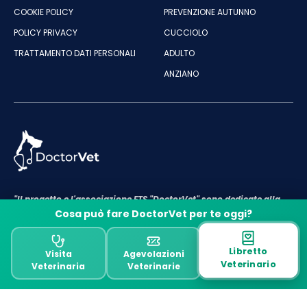
COOKIE POLICY
PREVENZIONE AUTUNNO
POLICY PRIVACY
CUCCIOLO
TRATTAMENTO DATI PERSONALI
ADULTO
ANZIANO
"Il progetto e l'associazione ETS "DoctorVet" sono dedicate alla
cura e al benessere degli animali"
Cosa può fare DoctorVet per te oggi?
P.IVA e C.F ASSOCIAZIONE DOCTORVET: 18143661009
Designed & Developed by DoctorVet
Libretto
Visita
Agevolazioni
Veterinario
Veterinaria
Veterinarie