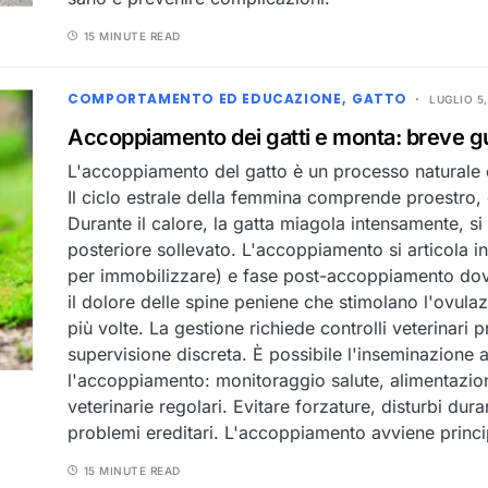
15 MINUTE READ
COMPORTAMENTO ED EDUCAZIONE
GATTO
LUGLIO 5,
Accoppiamento dei gatti e monta: breve g
L'accoppiamento del gatto è un processo naturale c
Il ciclo estrale della femmina comprende proestro, e
Durante il calore, la gatta miagola intensamente, 
posteriore sollevato. L'accoppiamento si articola 
per immobilizzare) e fase post-accoppiamento do
il dolore delle spine peniene che stimolano l'ovulaz
più volte. La gestione richiede controlli veterinari
supervisione discreta. È possibile l'inseminazione ar
l'accoppiamento: monitoraggio salute, alimentazio
veterinarie regolari. Evitare forzature, disturbi du
problemi ereditari. L'accoppiamento avviene prin
15 MINUTE READ