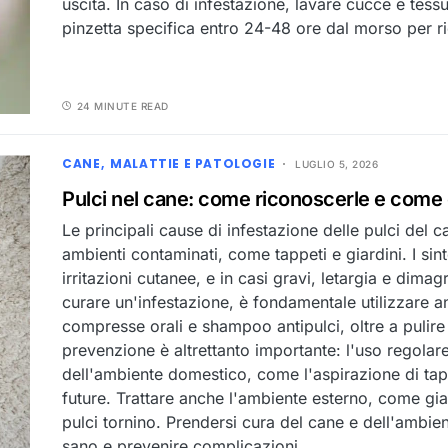
uscita. In caso di infestazione, lavare cucce e tes
pinzetta specifica entro 24-48 ore dal morso per rid
24 MINUTE READ
CANE
MALATTIE E PATOLOGIE
LUGLIO 5, 2026
Pulci nel cane: come riconoscerle e come 
Le principali cause di infestazione delle pulci del c
ambienti contaminati, come tappeti e giardini. I sin
irritazioni cutanee, e in casi gravi, letargia e dim
curare un'infestazione, è fondamentale utilizzare an
compresse orali e shampoo antipulci, oltre a pulir
prevenzione è altrettanto importante: l'uso regolare
dell'ambiente domestico, come l'aspirazione di tappe
future. Trattare anche l'ambiente esterno, come giard
pulci tornino. Prendersi cura del cane e dell'ambi
sano e prevenire complicazioni.