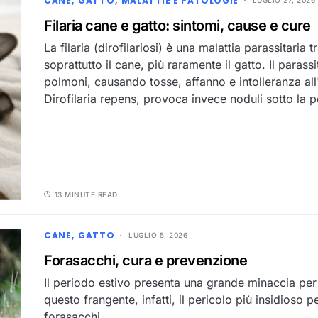
CANE
GATTO
MALATTIE E PATOLOGIE
LUGLIO 27, 2026
Filaria cane e gatto: sintomi, cause e cure
La filaria (dirofilariosi) è una malattia parassitari
soprattutto il cane, più raramente il gatto. Il parassi
polmoni, causando tosse, affanno e intolleranza all
Dirofilaria repens, provoca invece noduli sotto la p
13 MINUTE READ
CANE
GATTO
LUGLIO 5, 2026
Forasacchi, cura e prevenzione
Il periodo estivo presenta una grande minaccia per 
questo frangente, infatti, il pericolo più insidioso p
forasacchi.