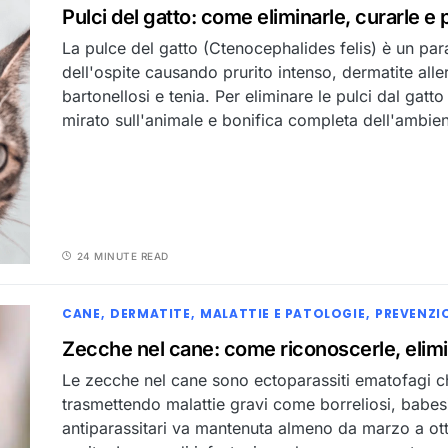
Pulci del gatto: come eliminarle, curarle e 
La pulce del gatto (Ctenocephalides felis) è un pa
dell'ospite causando prurito intenso, dermatite all
bartonellosi e tenia. Per eliminare le pulci dal gatt
mirato sull'animale e bonifica completa dell'ambie
24 MINUTE READ
CANE
DERMATITE
MALATTIE E PATOLOGIE
PREVENZI
Zecche nel cane: come riconoscerle, elimi
Le zecche nel cane sono ectoparassiti ematofagi che
trasmettendo malattie gravi come borreliosi, babes
antiparassitari va mantenuta almeno da marzo a ot