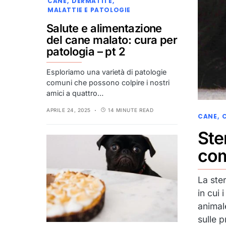
CANE
DERMATITE
MALATTIE E PATOLOGIE
Salute e alimentazione
del cane malato: cura per
patologia – pt 2
Esploriamo una varietà di patologie
comuni che possono colpire i nostri
amici a quattro…
APRILE 24, 2025
14 MINUTE READ
CANE
Ste
com
La ste
in cui 
animal
sulle 