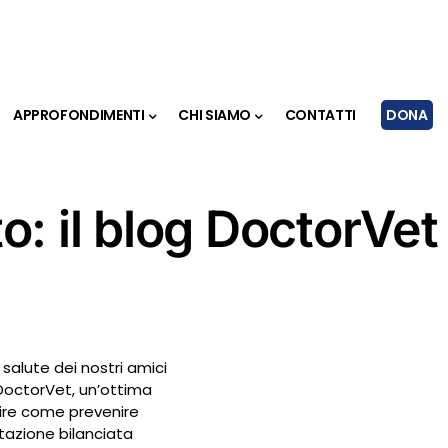
APPROFONDIMENTI
CHI SIAMO
CONTATTI
DONA
o: il blog DoctorVet
 salute dei nostri amici
 DoctorVet, un’ottima
rire come prevenire
ntazione bilanciata