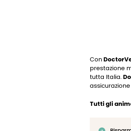
Con
DoctorVe
prestazione m
tutta Italia.
Do
assicurazione
Tutti gli ani
Risparm