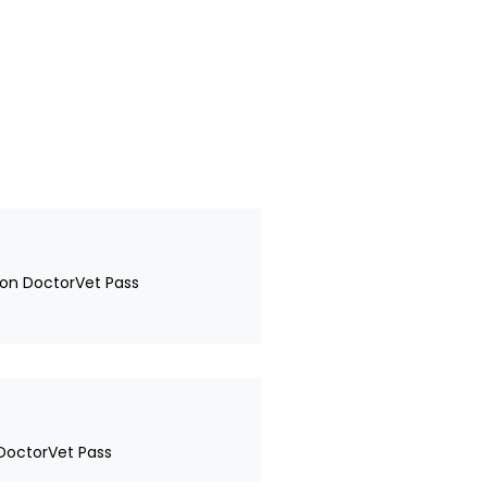
 con DoctorVet Pass
n DoctorVet Pass