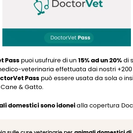
t Pass
puoi usufruire di un
15% ad un 20%
di 
edico-veterinaria effettuata dai nostri +200
ctorVet Pass
può essere usata da sola o ins
 Cane & Gatto.
mali domestici sono idonei
alla copertura Doc
ia sulle cure veterinarie per
animali domestici di 