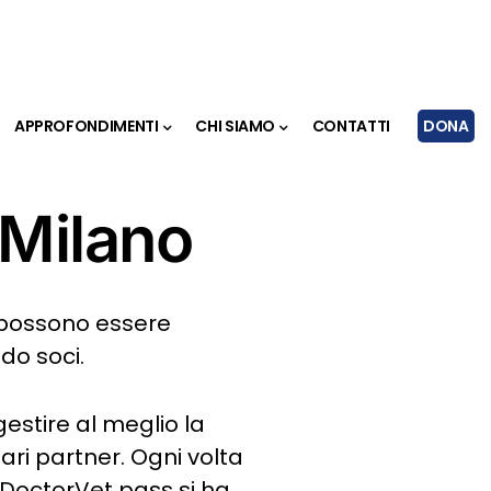
APPROFONDIMENTI
CHI SIAMO
CONTATTI
DONA
 Milano
possono essere
do soci.
gestire al meglio la
nari partner. Ogni volta
 DoctorVet pass si ha