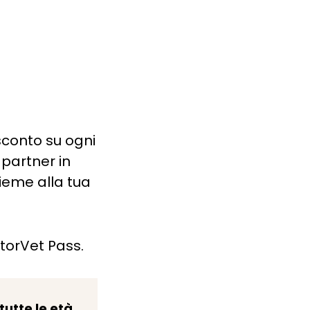
sconto su ogni
 partner in
ieme alla tua
torVet Pass.
tutte le età
.