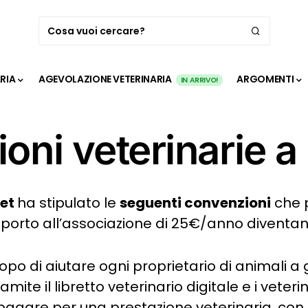
ARIA
AGEVOLAZIONE VETERINARIA
ARGOMENTI
IN ARRIVO!
oni veterinarie a
Vet
ha stipulato le
seguenti convenzioni
che 
upporto all’associazione di 25€/anno diventan
po di aiutare ogni proprietario di animali a 
amite il libretto veterinario digitale e i veteri
pagare per una prestazione veterinaria, con