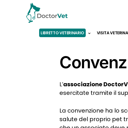
LIBRETTO VETERINARIO
VISITA VETERIN
Convenzi
L’
associazione Doctor
esercitate tramite il s
La convenzione ha lo sco
salute del proprio pet tr
che un associato deve 