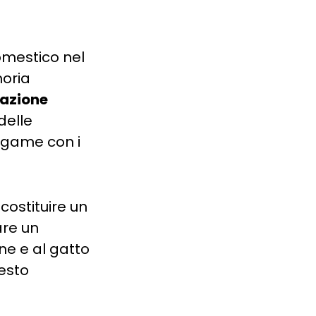
omestico nel
moria
azione
delle
legame con i
ostituire un
are un
ne e al gatto
iesto