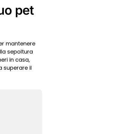
uo pet
er mantenere
lla sepoltura
eri in casa,
 superare il