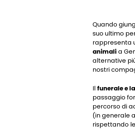
Quando giunge
suo ultimo pe
rappresenta u
animali
a Gen
alternative pi
nostri compagn
Il
funerale e l
passaggio fon
percorso di a
(in generale a
rispettando le