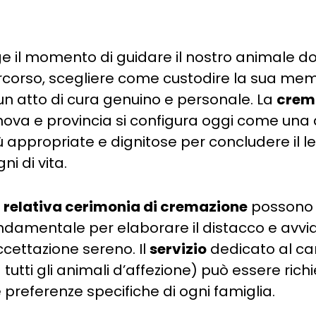
 il momento di guidare il nostro animale d
rcorso, scegliere come custodire la sua me
n atto di cura genuino e personale. La
crem
ova e provincia si configura oggi come una 
ù appropriate e dignitose per concludere il 
i di vita.
a relativa cerimonia di cremazione
possono c
damentale per elaborare il distacco e avvi
ccettazione sereno. Il
servizio
dedicato al ca
 tutti gli animali d’affezione) può essere rich
 preferenze specifiche di ogni famiglia.