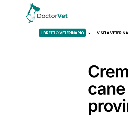
LIBRETTO VETERINARIO
VISITA VETERIN
Crem
cane 
provi