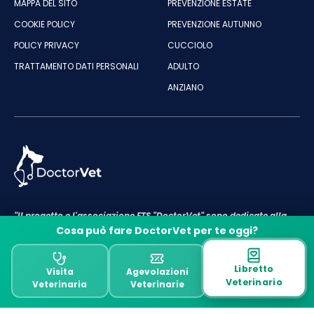
MAPPA DEL SITO
PREVENZIONE ESTATE
COOKIE POLICY
PREVENZIONE AUTUNNO
POLICY PRIVACY
CUCCIOLO
TRATTAMENTO DATI PERSONALI
ADULTO
ANZIANO
"Il progetto e l'associazione ETS "DoctorVet" sono dedicate alla
cura e al benessere degli animali"
Cosa può fare DoctorVet per te oggi?
P.IVA e C.F ASSOCIAZIONE DOCTORVET: 18143661009
Designed & Developed by DoctorVet
Libretto
Visita
Agevolazioni
Veterinario
Veterinaria
Veterinarie