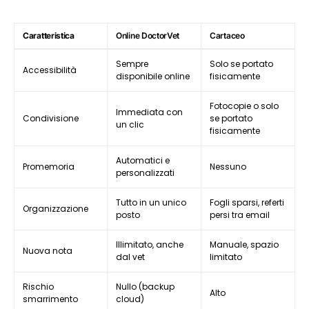
Caratteristica
Online DoctorVet
Cartaceo
Sempre
Solo se portato
Accessibilità
disponibile online
fisicamente
Fotocopie o solo
Immediata con
Condivisione
se portato
un clic
fisicamente
Automatici e
Promemoria
Nessuno
personalizzati
Tutto in un unico
Fogli sparsi, referti
Organizzazione
posto
persi tra email
Illimitato, anche
Manuale, spazio
Nuova nota
dal vet
limitato
Rischio
Nullo (backup
Alto
smarrimento
cloud)