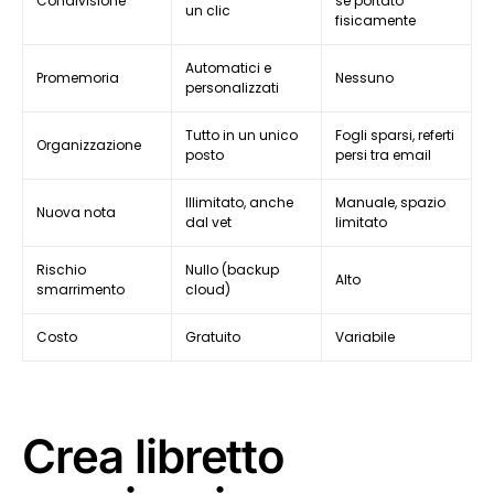
Condivisione
se portato
un clic
fisicamente
Automatici e
Promemoria
Nessuno
personalizzati
Tutto in un unico
Fogli sparsi, referti
Organizzazione
posto
persi tra email
Illimitato, anche
Manuale, spazio
Nuova nota
dal vet
limitato
Rischio
Nullo (backup
Alto
smarrimento
cloud)
Costo
Gratuito
Variabile
Crea libretto