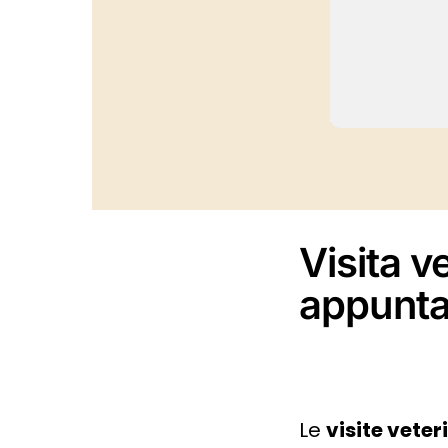
Visita v
appunt
Le
visite vete