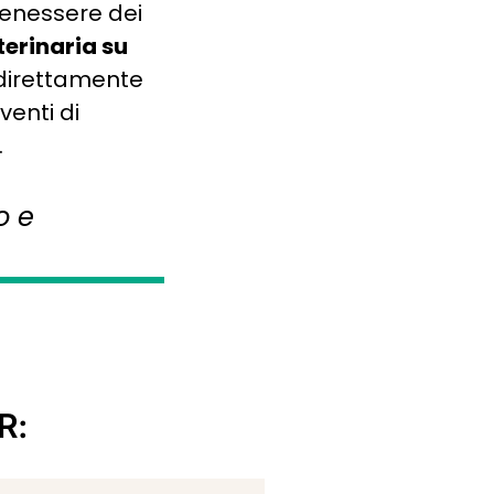
benessere dei
terinaria su
à direttamente
venti di
.
o e
R: