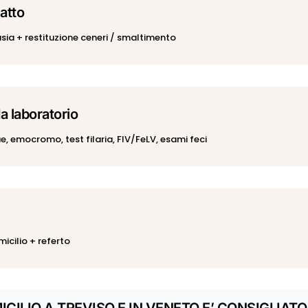
atto
asia + restituzione ceneri / smaltimento
a laboratorio
ue, emocromo, test filaria, FIV/FeLV, esami feci
micilio + referto