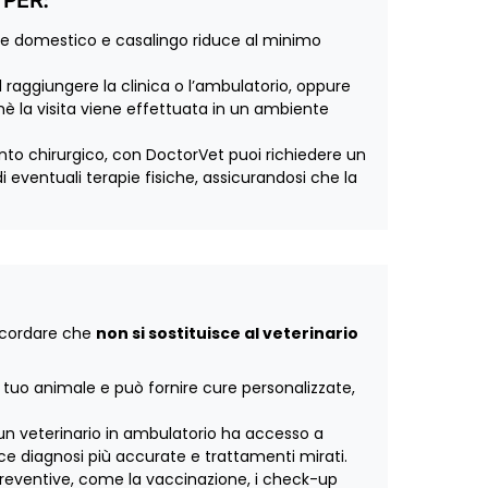
 PER:
nte domestico e casalingo riduce al minimo
 raggiungere la clinica o l’ambulatorio, oppure
hè la visita viene effettuata in un ambiente
nto chirurgico, con DoctorVet puoi richiedere un
 eventuali terapie fisiche, assicurandosi che la
ricordare che
non si sostituisce al veterinario
l tuo animale e può fornire cure personalizzate,
a un veterinario in ambulatorio ha accesso a
ce diagnosi più accurate e trattamenti mirati.
e preventive, come la vaccinazione, i check-up