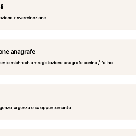
li
inazione + sverminazione
ione anagrafe
imento michrochip + registazione anagrafe canina / felina
rgenza, urgenza o su appuntamento