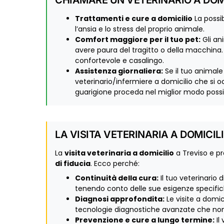
CHIAMARE UN VETERINARIO A DOMIC
Trattamenti e cure a domicilio
La possi
l’ansia e lo stress del proprio animale.
Comfort maggiore per il tuo pet:
Gli an
avere paura del tragitto o della macchina. 
confortevole e casalingo.
Assistenza giornaliera:
Se il tuo animale
veterinario/infermiere a domicilio che si o
guarigione proceda nel miglior modo possib
LA VISITA VETERINARIA A DOMICIL
La
visita veterinaria a domicilio
a Treviso e p
di fiducia
. Ecco perché:
Continuità della cura:
Il tuo veterinario 
tenendo conto delle sue esigenze specifich
Diagnosi approfondita:
Le visite a domic
tecnologie diagnostiche avanzate che non s
Prevenzione e cure a lungo termine:
Il