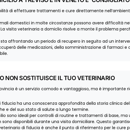
ILIO A TREVISO E IN VENETO E’ CONSIGLIATO
bilità di effettuare trattamenti e cure direttamente nell’ambie
imali domestici in molte circostanze possono avere difficoltà nel
La visita veterinaria a domiclio risolve a monte il problema perc
 sta affrontando un periodo di recupero in seguito ad un interve
ccuperà delle medicazioni, della somministrazione di farmaci e di
ile.
IO NON SOSTITUISCE IL TUO VETERINARIO
rovincia è un servizio comodo e vantaggioso, ma è importante 
di fiducia ha una conoscenza approfondita della storia clinica de
e e del suo stato di salute a lungo termine.
ilio sono ideali per controlli di routine e trattamenti di base, m
ono disponibili durante una visita domiciliare. Questo garantis
 veterinario di fiducia è anche il punto di riferimento per le cur