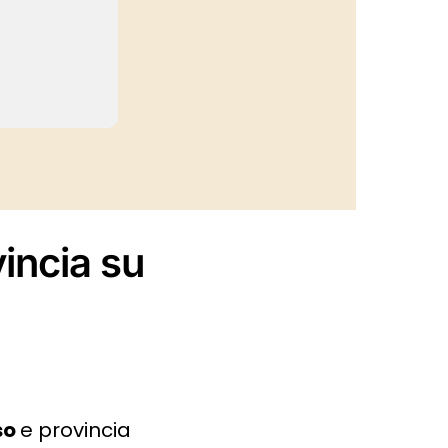
vincia su
so
e provincia