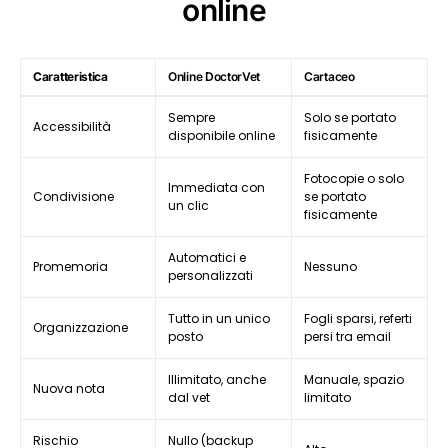
online
Caratteristica
Online DoctorVet
Cartaceo
Sempre
Solo se portato
Accessibilità
disponibile online
fisicamente
Fotocopie o solo
Immediata con
Condivisione
se portato
un clic
fisicamente
Automatici e
Promemoria
Nessuno
personalizzati
Tutto in un unico
Fogli sparsi, referti
Organizzazione
posto
persi tra email
Illimitato, anche
Manuale, spazio
Nuova nota
dal vet
limitato
Rischio
Nullo (backup