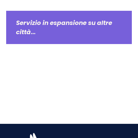
Servizio in espansione su altre
città
…