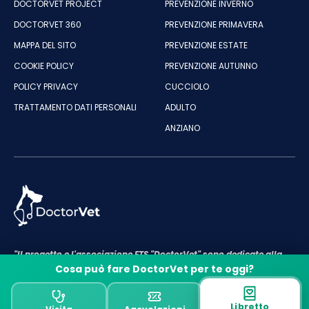
DOCTORVET PROJECT
PREVENZIONE INVERNO
DOCTORVET 360
PREVENZIONE PRIMAVERA
MAPPA DEL SITO
PREVENZIONE ESTATE
COOKIE POLICY
PREVENZIONE AUTUNNO
POLICY PRIVACY
CUCCIOLO
TRATTAMENTO DATI PERSONALI
ADULTO
ANZIANO
"Il progetto e l'associazione ETS "DoctorVet" sono dedicate alla
cura e al benessere degli animali"
Cosa può fare DoctorVet per te oggi?
P.IVA e C.F ASSOCIAZIONE DOCTORVET: 18143661009
Designed & Developed by DoctorVet
Libretto