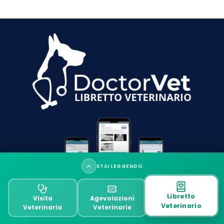
STAI LEGGENDO
Posso dare un osso al mio cane?
Libretto
Visita
Agevolazioni
Veterinario
Veterinaria
Veterinarie
Tipi di ossa sicure per cani