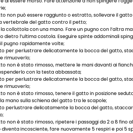
re di essere morso. Fare attenzione a non spingere l’ogget
ie;
tto non può essere raggiunto o estratto, sollevare il gatto
a vertebrale del gatto contro il petto;
 la collottola con una mano. Fare un pugno con l’altra m
lo dietro l’ultima costola. Eseguire spinte addominali spi
n il pugno rapidamente volte;
dito per perlustrare delicatamente la bocca del gatto, st
 e rimuoverlo;
to non è stato rimosso, mettere le mani davanti ai fianchi,
ospenderlo con la testa abbassata;
dito per perlustrare delicatamente la bocca del gatto, st
 e rimuoverlo;
tto non è stato rimosso, tenere il gatto in posizione sedut
 la mano sulla schiena del gatto tra le scapole;
dito perlustrare delicatamente la bocca del gatto, staccar
o;
to non è stato rimosso, ripetere i passaggi da 2 a 8 fino a
to diventa incosciente, fare nuovamente 5 respiri e poi 5 s