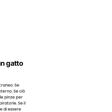
un gatto
straneo. Se
sterno. Se ciò
le pinze per
ratorie. Se il
e di essere