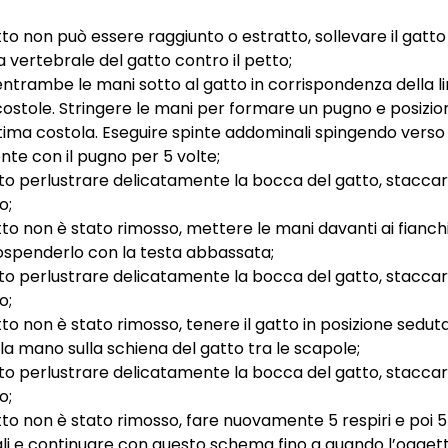
tto non può essere raggiunto o estratto, sollevare il gatto
a vertebrale del gatto contro il petto;
ntrambe le mani sotto al gatto in corrispondenza della lin
 costole. Stringere le mani per formare un pugno e posizio
ultima costola. Eseguire spinte addominali spingendo verso 
te con il pugno per 5 volte;
dito perlustrare delicatamente la bocca del gatto, staccar
o;
to non è stato rimosso, mettere le mani davanti ai fianchi,
ospenderlo con la testa abbassata;
dito perlustrare delicatamente la bocca del gatto, staccar
o;
tto non è stato rimosso, tenere il gatto in posizione sedut
 la mano sulla schiena del gatto tra le scapole;
dito perlustrare delicatamente la bocca del gatto, staccar
o;
tto non è stato rimosso, fare nuovamente 5 respiri e poi 5
i e continuare con questo schema fino a quando l’ogget