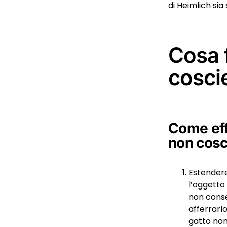
di Heimlich sia 
Cosa f
cosci
Come eff
non cosc
Estendere
l’oggetto 
non consen
afferrarlo
gatto non