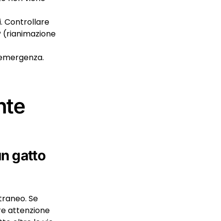
. Controllare
CP (rianimazione
i emergenza.
nte
un gatto
straneo. Se
are attenzione