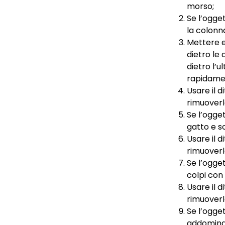
morso;
Se l’ogge
la colonn
Mettere e
dietro le
dietro l’
rapidamen
Usare il 
rimuoverl
Se l’ogget
gatto e s
Usare il 
rimuoverl
Se l’ogge
colpi con
Usare il 
rimuoverl
Se l’ogge
addominal