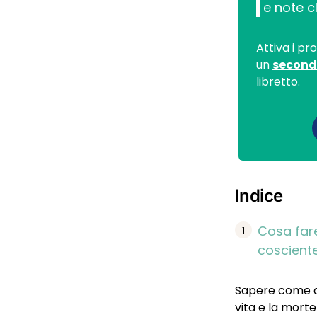
e note cl
Attiva i pr
un
second
libretto.
Indice
Cosa fare
coscient
Sapere come ai
vita e la mort