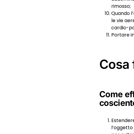
rimosso;
Quando l’
le vie aer
cardio-po
Portare i
Cosa f
Come eff
coscient
Estendere
l’oggetto