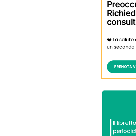
Preocc
Richied
consul
❤️ La salute 
un
secondo 
PRENOTA V
Il libret
periodici