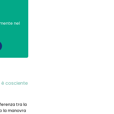
mente nel
o è cosciente
erenza tra la
tto la manovra