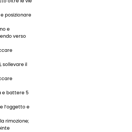
to oltre le vie
 e posizionare
ano e
ngendo verso
accare
 sollevare il
accare
a e battere 5
e l’oggetto e
lla rimozione;
pinte