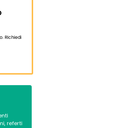
o
o. Richiedi
enti
i, referti