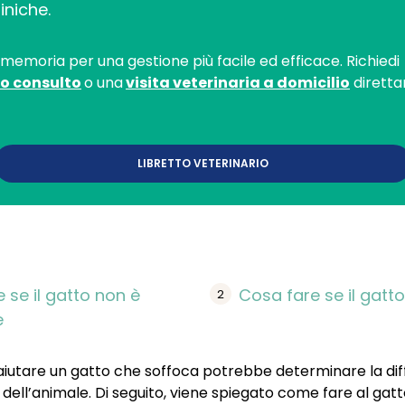
iniche.
omemoria per una gestione più facile ed efficace. Richiedi
o consulto
o una
visita veterinaria a domicilio
diretta
LIBRETTO VETERINARIO
 se il gatto non è
Cosa fare se il gatt
e
utare un gatto che soffoca potrebbe determinare la diff
e dell’animale. Di seguito, viene spiegato come fare al ga