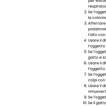
per evita
respirator
Se l’ogge
la colonn
Afferrare
posiziona
l’alto co
Usare il 
l’oggetto
Se l’ogget
gatto e s
Usare il 
l’oggetto
Se l’ogge
colpi con
Usare il 
rimuoverl
Se l’ogget
Se il gat