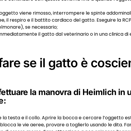
oggetto viene rimosso, interrompere le spinte addominali
ee, il respiro e il battito cardiaco del gatto. Eseguire la R
lmonare), se necessario;
mmediatamente il gatto dal veterinario o in una clinica d
are se il gatto è coscie
ettuare la manovra di Heimlich in 
e:
 la testa e il collo. Aprire la bocca e cercare l’oggetto e
 blocca le vie aeree, provare a toglierlo usando le dita. F