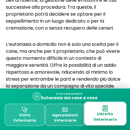
dell’ambiente, la gestione delle emozioni e le fasi
successive alla procedura. Tra queste, il
proprietario potrà decidere se optare per il
seppellimento in un luogo dedicato o per la
cremazione, con o senza recupero delle ceneri.
L’eutanasia a domicilio non è solo una scelta per il
cane, ma anche per il proprietario, che può vivere
questo momento difficile in un contesto di
maggiore serenità. Offre la possibilità di un addio
rispettoso e amorevole, riducendo al minimo lo
stress per entrambe le parti e rendendo più dolce
la separazione da un compagno di vita speciale.
STAI LEGGENDO
Eutanasia del cane a casa
Eutanasia del cane in
Che cos’è l’eutanasia del cane?
Libretto
Visita
Agevolazioni
Veterinario
Veterinaria
Veterinarie
clinica
Quando è consigliata l’eutanasia veterinaria