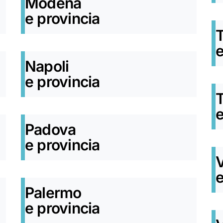
Modena
e provincia
T
e
Napoli
e provincia
T
e
Padova
e provincia
e
Palermo
e provincia