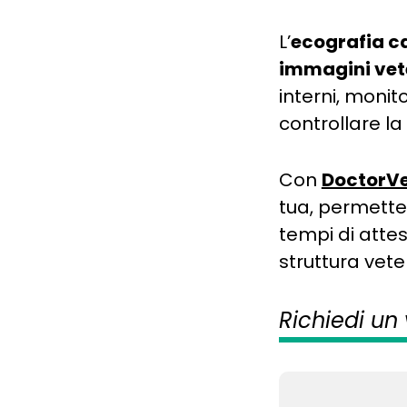
L’
ecografia c
immagini vete
interni, moni
controllare l
Con
DoctorV
tua, permetten
tempi di attes
struttura vete
Richiedi un 