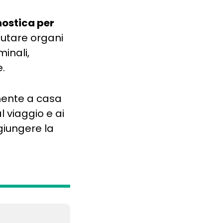
ostica per
alutare organi
inali,
e.
mente a casa
l viaggio e ai
giungere la