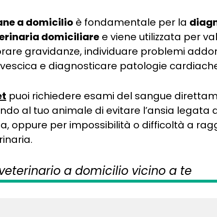
ane a domicilio
è fondamentale per la
diagn
rinaria domiciliare
e viene utilizzata per v
torare gravidanze, individuare problemi addom
a vescica e diagnosticare patologie cardiach
et
puoi richiedere esami del sangue diretta
do al tuo animale di evitare l’ansia legata a
a, oppure per impossibilità o difficoltà a rag
rinaria.
veterinario a domicilio vicino a te