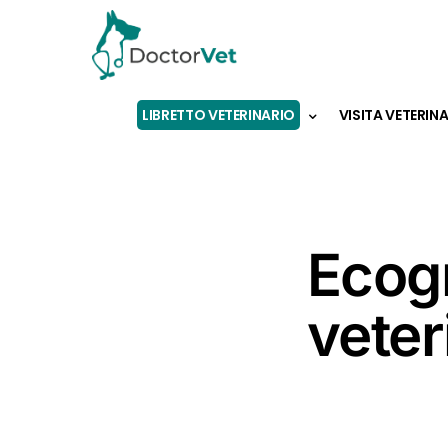
LIBRETTO VETERINARIO
VISITA VETERIN
Ecogr
veter