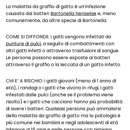
La malattia da graffio di gatto è un’infezione
causata dai batteri
Bartonella henselae
e, meno
comunemente, da altre specie di Bartonella.
COME SI DIFFONDE: i gatti vengono infettati da
punture di pulci
, a seguito di combattimenti con
altri gatti infetti o attraverso trasfusioni di sangue.
Le persone possono essere esposte ai batteri
attraverso il graffio o la leccata di un gatto infetto.
CHI E’ A RISCHIO: i gatti giovani (meno di 1 anno di
età), i randagi o i gatti che vivono in rifugi, i gatti
infestati dalle pulci (anche se il problema viene
risolto) e i gatti che cacciano hanno più probabilità
di avere i batteri. Qualsiasi persona può ammalarsi
della malattia da graffio di gatto ma la patologia è
più comune nei bambini e negli adolescenti di età
inferiore ai 15 anni e nelle persone con sistema