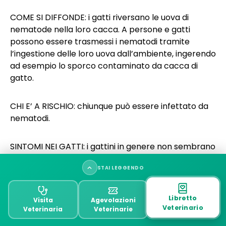
COME SI DIFFONDE: i gatti riversano le uova di
nematode nella loro cacca. A persone e gatti
possono essere trasmessi i nematodi tramite
l’ingestione delle loro uova dall’ambiente, ingerendo
ad esempio lo sporco contaminato da cacca di
gatto.
CHI E’ A RISCHIO: chiunque può essere infettato da
nematodi.
SINTOMI NEI GATTI: i gattini in genere non sembrano
malati ma quelli che manifestano i sintomi
STAI LEGGENDO
potrebbero avere lieve diarrea, disidratazione, un
pelo ruvido e un aspetto panciuto.
Campilobatteriosi (Campylobacter)
Libretto
Visita
Agevolazioni
Veterinario
Veterinaria
Veterinarie
SINTOMI NELLE PERSONE: ci sono due tipi di malattie
Malattia da graffio (Bartonella henselae)
causate dai nematodi nelle persone. La toxocariasi