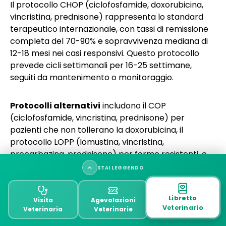
Il protocollo CHOP (ciclofosfamide, doxorubicina,
vincristina, prednisone) rappresenta lo standard
terapeutico internazionale, con tassi di remissione
completa del 70-90% e sopravvivenza mediana di
12-18 mesi nei casi responsivi. Questo protocollo
prevede cicli settimanali per 16-25 settimane,
seguiti da mantenimento o monitoraggio.
Protocolli alternativi
includono il COP
(ciclofosfamide, vincristina, prednisone) per
pazienti che non tollerano la doxorubicina, il
protocollo LOPP (lomustina, vincristina,
procarbazina, prednisone) per forme resistenti, e
regimi intensificati come il CHOP-LAsp per linfomi
STAI LEGGENDO
ad alto grado. La selezione del protocollo dipende
dal tipo istologico, stadio clinico, condizioni generali
Che cos’è il linfoma nel cane?
Libretto
Visita
Agevolazioni
del paziente e possibilità economiche del
Veterinario
Veterinaria
Veterinarie
proprietario.
Cause del linfoma nel cane