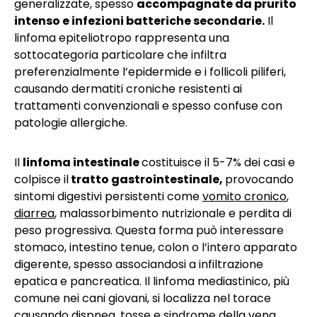
generalizzate, spesso
accompagnate da prurito
intenso e infezioni batteriche secondarie.
Il
linfoma epiteliotropo rappresenta una
sottocategoria particolare che infiltra
preferenzialmente l’epidermide e i follicoli piliferi,
causando dermatiti croniche resistenti ai
trattamenti convenzionali e spesso confuse con
patologie allergiche.
Il
linfoma intestinale
costituisce il 5-7% dei casi e
colpisce il
tratto gastrointestinale,
provocando
sintomi digestivi persistenti come
vomito cronico
,
diarrea
, malassorbimento nutrizionale e perdita di
peso progressiva. Questa forma può interessare
stomaco, intestino tenue, colon o l’intero apparato
digerente, spesso associandosi a infiltrazione
epatica e pancreatica. Il linfoma mediastinico, più
comune nei cani giovani, si localizza nel torace
causando dispnea, tosse e sindrome della vena