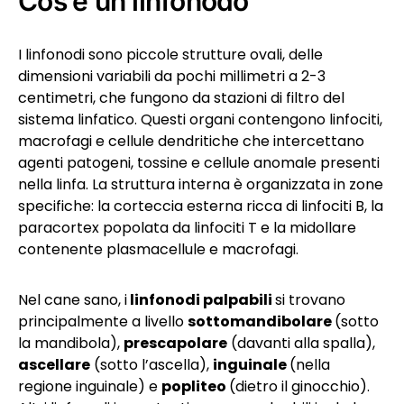
Cos’è un linfonodo
I linfonodi sono piccole strutture ovali, delle
dimensioni variabili da pochi millimetri a 2-3
centimetri, che fungono da stazioni di filtro del
sistema linfatico. Questi organi contengono linfociti,
macrofagi e cellule dendritiche che intercettano
agenti patogeni, tossine e cellule anomale presenti
nella linfa. La struttura interna è organizzata in zone
specifiche: la corteccia esterna ricca di linfociti B, la
paracortex popolata da linfociti T e la midollare
contenente plasmacellule e macrofagi.
Nel cane sano, i
linfonodi palpabili
si trovano
principalmente a livello
sottomandibolare
(sotto
la mandibola),
prescapolare
(davanti alla spalla),
ascellare
(sotto l’ascella),
inguinale
(nella
regione inguinale) e
popliteo
(dietro il ginocchio).