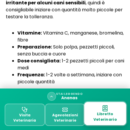
irritante per alcuni cani sensibili
, quindi è
consigliabile iniziare con quantità molto piccole per
testare la tolleranza.
Vitamine:
Vitamina C, manganese, bromelina,
fibre
Preparazione:
Solo polpa, pezzetti piccoli,
senza buccia e cuore
Dose consigliata:
1-2 pezzetti piccoli per cani
medi
Frequenza:
1-2 volte a settimana, iniziare con
piccole quantità
STAI LEGGENDO
Ananas
Tipi di frutta consigliata
Libretto
Visita
Agevolazioni
Veterinario
Veterinaria
Veterinarie
I 5 Frutti migliori per i cani