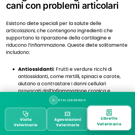
cani con problemi articolari
Esistono diete speciali per la salute delle
articolazioni, che contengono ingredienti che
supportano la riparazione della cartilagine e
riducono l’infiammazione. Queste diete solitamente
includono:
Antiossidanti
: Frutti e verdure ricchi di
antiossidanti, come mirtilli, spinaci e carote,
aiutano a contrastare i danni cellulari
provocati dall’infiammazione cronica e
possono supportare la salute articolare.
STAI LEGGENDO
Glucosamina e Condroitina
: Questi due
composti sono tra i più utilizzati per la salute
Cane con artrosi o osteoartrite
Libretto
articolare. La glucosamina è un componente
Visita
Agevolazioni
Veterinario
Veterinaria
Veterinarie
naturale della cartilagine che aiuta a
Cause dell’artrosi nel cane (osteoartrite)
mantenerla sana, mentre la condroitina aiuta