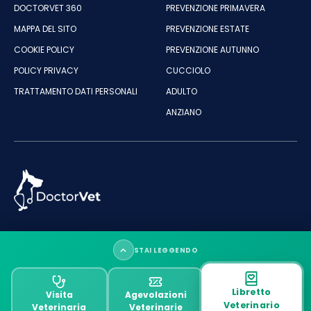
DOCTORVET 360
PREVENZIONE PRIMAVERA
MAPPA DEL SITO
PREVENZIONE ESTATE
COOKIE POLICY
PREVENZIONE AUTUNNO
POLICY PRIVACY
CUCCIOLO
TRATTAMENTO DATI PERSONALI
ADULTO
ANZIANO
"Il progetto e l'associazione ETS "DoctorVet" sono dedicate alla
STAI LEGGENDO
cura e al benessere degli animali"
P.IVA e C.F ASSOCIAZIONE DOCTORVET: 18143661009
Tra falsi allarmi e leggerezze: cosa rischia davvero il
Designed & Developed by DoctorVet
Libretto
Visita
Agevolazioni
tuo cane
Veterinario
Veterinaria
Veterinarie