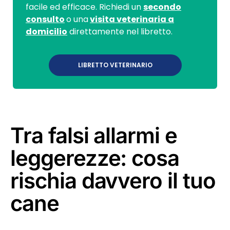
facile ed efficace. Richiedi un
secondo
consulto
o una
visita veterinaria a
domicilio
direttamente nel libretto.
LIBRETTO VETERINARIO
Tra falsi allarmi e
leggerezze: cosa
rischia davvero il tuo
cane