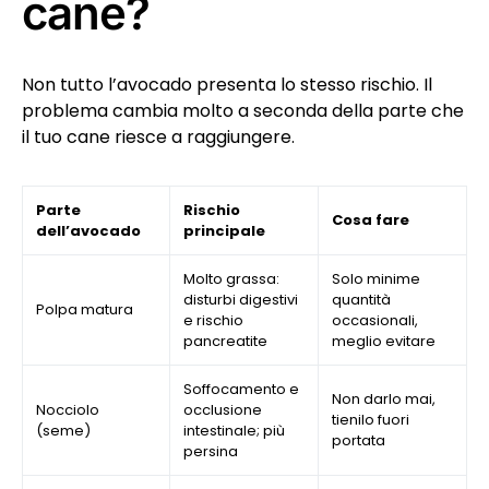
cane?
Non tutto l’avocado presenta lo stesso rischio. Il
problema cambia molto a seconda della parte che
il tuo cane riesce a raggiungere.
Parte
Rischio
Cosa fare
dell’avocado
principale
Molto grassa:
Solo minime
disturbi digestivi
quantità
Polpa matura
e rischio
occasionali,
pancreatite
meglio evitare
Soffocamento e
Non darlo mai,
Nocciolo
occlusione
tienilo fuori
(seme)
intestinale; più
portata
persina