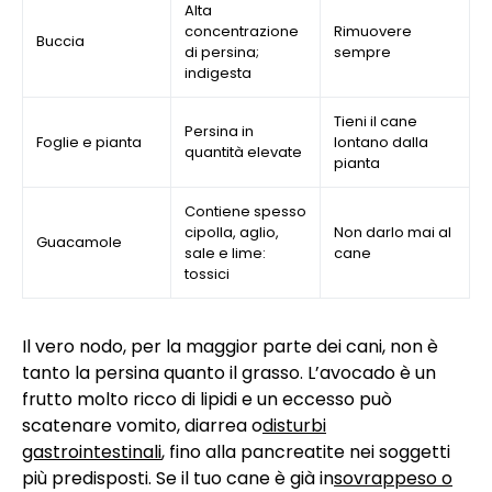
Alta
concentrazione
Rimuovere
Buccia
di persina;
sempre
indigesta
Tieni il cane
Persina in
Foglie e pianta
lontano dalla
quantità elevate
pianta
Contiene spesso
cipolla, aglio,
Non darlo mai al
Guacamole
sale e lime:
cane
tossici
Il vero nodo, per la maggior parte dei cani, non è
tanto la persina quanto il grasso. L’avocado è un
frutto molto ricco di lipidi e un eccesso può
scatenare vomito, diarrea o
disturbi
gastrointestinali
, fino alla pancreatite nei soggetti
più predisposti. Se il tuo cane è già in
sovrappeso o