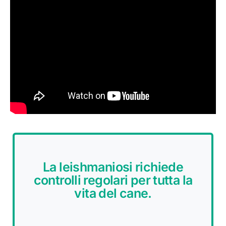
La leishmaniosi richiede
controlli regolari per tutta la
vita del cane.