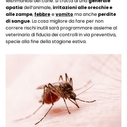
leishmaniosi del cane. Si tratta di una
generale
apatia
dell’animale,
irritazioni alle orecchie e
alle zampe
,
febbre
e
vomito
ma anche
perdite
di sangue
. La cosa migliore da fare per non
correre rischi inutili sarà programmare assieme al
veterinario di fiducia dei controlli in via preventiva,
specie alla fine della stagione estiva.