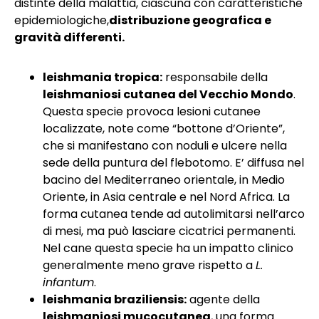
distinte della malattia, ciascuna con caratteristiche
epidemiologiche,
distribuzione geografica e
gravità differenti.
leishmania tropica:
responsabile della
leishmaniosi cutanea del Vecchio Mondo
.
Questa specie provoca lesioni cutanee
localizzate, note come “bottone d’Oriente”,
che si manifestano con noduli e ulcere nella
sede della puntura del flebotomo. E’ diffusa nel
bacino del Mediterraneo orientale, in Medio
Oriente, in Asia centrale e nel Nord Africa. La
forma cutanea tende ad autolimitarsi nell’arco
di mesi, ma può lasciare cicatrici permanenti.
Nel cane questa specie ha un impatto clinico
generalmente meno grave rispetto a
L.
infantum
.
leishmania braziliensis:
agente della
leishmaniosi mucocutanea
, una forma