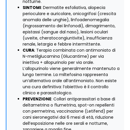
notturne.
SINTOMI
: Dermatite esfoliativa, alopecia
perioculare e auricolare, onicogrifosi (crescita
anomala delle unghie), linfoadenomegalia
(ingrossamento dei linfonodi), dimagrimento,
epistassi (sangue dal naso), lesioni oculari
(uveite, cheratocongiuntivite), insufficienza
renale, letargia e febbre intermittente.
CURA
: Terapia combinata con antimoniato di
N-metilglucamina (Glucantime) per via
iniettiva + allopurinolo per via orale.
L’allopurinolo viene generalmente mantenuto a
lungo termine. La miltefosina rappresenta
un’alternativa orale all’antimoniato. Non esiste
una cura definitiva: l’obiettivo è il controllo
clinico e parassitologico.
PREVENZIONE
: Collari antiparassitari a base di
deltametrina o flumetrina, spot-on repellenti
con permetrina, vaccinazione (Letifend) per
cani sieronegativi dai 6 mesi di età, riduzione
dell’esposizione nelle ore serali e notturne,
zanzariere a maglia fine.