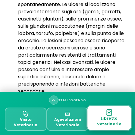
spontaneamente. Le ulcere si localizzano
prevalentemente sugli arti (gomiti, garretti,
cuscinetti plantari), sulle prominenze ossee,
sulle giunzioni mucocutanee (margini delle
labbra, tartufo, palpebre) e sulla punta delle
orecchie. Le lesioni possono essere ricoperte
da croste e secrezioni sierose e sono
particolarmente resistenti ai trattamenti
topici generici. Nei casi avanzati, le ulcere
possono confluire e interessare ampie
superfici cutanee, causando dolore e
predisponendo a infezioni batteriche
secondarie.
STAI LEGGENDO
Oltre alle tre forme principali di dermatite, un
segno cutaneo molto caratteristico della
Riepilogo:
Libretto
Visita
Agevolazioni
leishmaniosi è l’
onicogrifosi
, cioè la crescita
Veterinario
Veterinaria
Veterinarie
Quando andare dal veterinario
eccessiva e anomala delle unghie che diventano