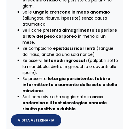
orecchie o naso
che persiste da più di 7-10
giorni.
Se le
unghie crescono in modo anomalo
(allungate, ricurve, ispessite) senza causa
traumatica.
Se il cane presenta
dimagrimento superiore
al 10% del peso corporeo
in meno di un
mese.
Se compaiono
epistassi ricorrenti
(sangue
dal naso, anche da una sola narice).
Se osservi
linfonodi ingrossati
(palpabili sotto
la mandibola, dietro le ginocchia o davanti alle
spalle).
Se presenta
letargia persistente, febbre
intermittente o aumento della sete e della
minzione
.
Se il cane vive o ha soggiornato in
area
endemica e il test sierologico annuale
risulta positivo o dubbio
.
VISITA VETERINARIA