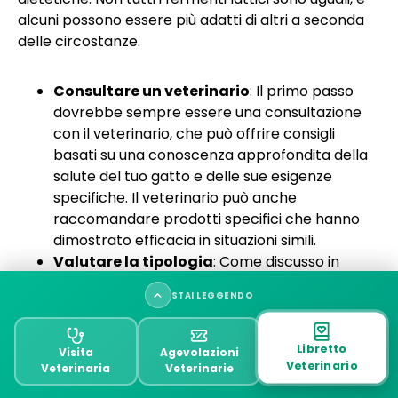
alcuni possono essere più adatti di altri a seconda
delle circostanze.
Consultare un veterinario
: Il primo passo
dovrebbe sempre essere una consultazione
con il veterinario, che può offrire consigli
basati su una conoscenza approfondita della
salute del tuo gatto e delle sue esigenze
specifiche. Il veterinario può anche
raccomandare prodotti specifici che hanno
dimostrato efficacia in situazioni simili.
Valutare la tipologia
: Come discusso in
precedenza, esistono prebiotici, probiotici e
STAI LEGGENDO
simbiotici. I probiotici sono generalmente la
scelta principale per ripristinare direttamente
Fermenti lattici per gatto
la flora intestinale, mentre i prebiotici possono
Libretto
Visita
Agevolazioni
Veterinario
essere utilizzati per nutrire la flora esistente. I
Veterinaria
Veterinarie
Benefici e vantaggi dei fermenti lattici per i gatti
simbiotici offrono un approccio combinato. La