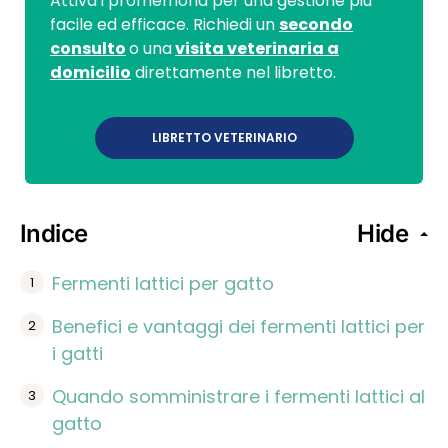
Attiva i promemoria per una gestione più
facile ed efficace. Richiedi un
secondo
consulto
o una
visita veterinaria a
domicilio
direttamente nel libretto.
LIBRETTO VETERINARIO
Indice
Hide
Fermenti lattici per gatto
Benefici e vantaggi dei fermenti lattici per
i gatti
Quando somministrare i fermenti lattici al
gatto