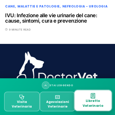
CANE
MALATTIE E PATOLOGIE
NEFROLOGIA - UROLOGIA
IVU: Infezione alle vie urinarie del cane:
cause, sintomi, cura e prevenzione
9 MINUTE READ
STAI LEGGENDO
Cos’è il morbo di cushing
Libretto
Visita
Agevolazioni
Veterinario
Veterinaria
Veterinarie
Principali cause del morbo di cushing nel cane